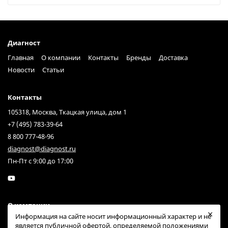
Диагност
Главная
О компании
Контакты
Бренды
Доставка
Новости
Статьи
Контакты
105318, Москва, Ткацкая улица, дом 1
+7 (495) 783-39-64
8 800 777-48-96
diagnost@diagnost.ru
Пн-Пт с 9:00 до 17:00
О компании
Информация на сайте носит информационный характер и не
Поставляем диагностическое оборудование и контрольно-
является публичной офертой, определяемой положениями