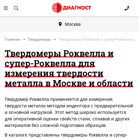
Москва
Главная
Твердомеры
Твердомеры Роквелла и супер-Роквелла дл
Твердомеры Роквелла и
супер-Роквелла для
измерения твердости
металла в Москве и области
Твердомер Роквелла применяется для измерения
твердости металла методом индентора с предварительной
и основной нагрузкой. Этот метод широко используется
для оперативной оценки свойств стали, сплавов и других
материалов без сложной подготовки образцов.
В каталоге представлены твердомеры Роквелла и супер-