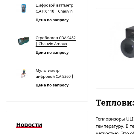
Цифровой ваттметр
C.A PX 110 | Chauvin
Arnoux
Цена по запросу
Стробоскоп CDA 9452
| Chauvin Arnoux
Цена по запросу
Мультиметр
цифровой C.A 5260 |
Chauvin Arnoux
Цена по запросу
Теплови
Тестер напряжения
C.A 760N | Chauvin
Arnoux
Цена по запросу
Тепловизоры ULI
Новости
температуру. В 
четкостью. Это 