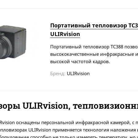
Портативный тепловизор TC3
ULIRvision
Портативный тепловизор TC388 позво
высококачественные инфракрасные и
высокой частотой кадров.
Бренд:
ULIRvision
зоры ULIRvision, тепловизион
Rvision оснащены персональной инфракрасной камерой, с 
тепловизорах ULIRvision применяется технология наложения
оборудование способно не только измерять температуру, но