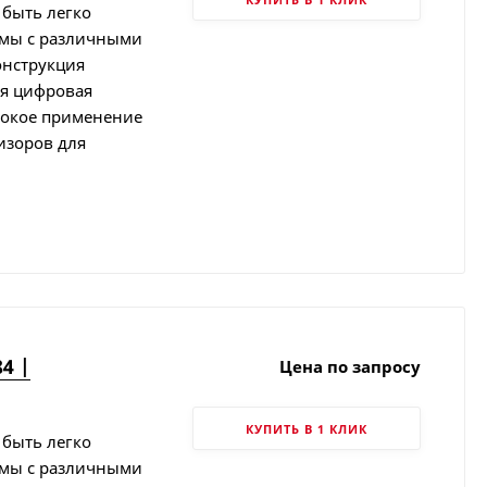
 быть легко
емы с различными
онструкция
ая цифровая
рокое применение
изоров для
4 |
Цена по запросу
КУПИТЬ В 1 КЛИК
 быть легко
емы с различными