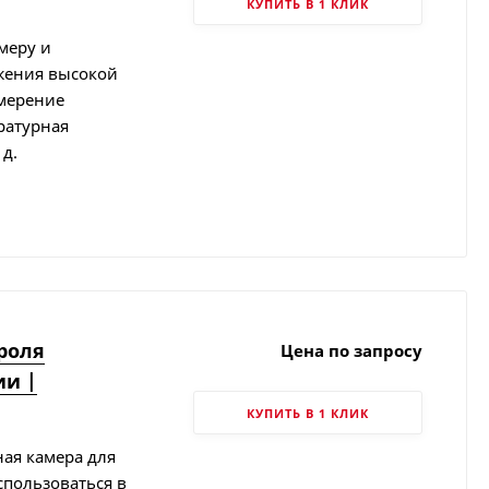
КУПИТЬ В 1 КЛИК
меру и
жения высокой
змерение
ратурная
 д.
троля
Цена по запросу
ии |
КУПИТЬ В 1 КЛИК
ная камера для
спользоваться в