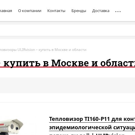
лавная
О компании
Контакты
Бренды
Доставка
ловизоры ULIRvision – купить в Москве и области
– купить в Москве и облас
Тепловизор TI160-P11 для ко
эпидемиологической ситуац