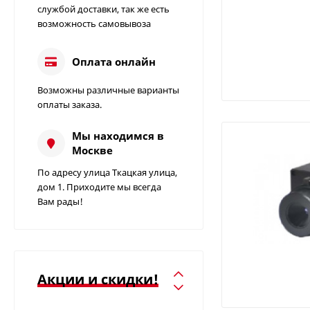
службой доставки, так же есть
возможность самовывоза
Оплата онлайн
Возможны различные варианты
Измеритель
оплаты заказа.
сопротивления
заземления C.A 6412 |
49 000
85 000
₽
₽
Мы находимся в
Chauvin Arnoux
Москве
Измеритель
По адресу улица Ткацкая улица,
сопротивления
дом 1. Приходите мы всегда
заземления C.A 6415 |
Вам рады!
Цена по запросу
Chauvin Arnoux
Определитель
вращения фаз C.A
6609 | Chauvin Arnoux
Акции и скидки!
Цена по запросу