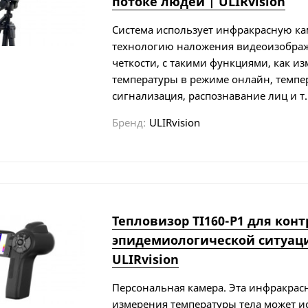
потоке людей | ULIRvision
Система использует инфракрасную ка
технологию наложения видеоизобра
четкости, с такими функциями, как и
температуры в режиме онлайн, темпе
сигнализация, распознавание лиц и т.
Бренд:
ULIRvision
Тепловизор TI160-P1 для кон
эпидемиологической ситуац
ULIRvision
Персональная камера. Эта инфракрас
измерения температуры тела может и