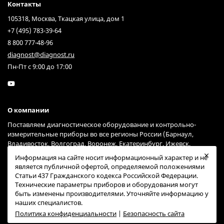
Контакты
Почему выбирают наши
105318, Москва, Ткацкая улица, дом 1
пирометры?
+7 (495) 783-39-64
8 800 777-48-96
Высокая точность измерений
:
diagnost@diagnost.ru
Специализированные модели для экстремальных
Пн-Пт с 9:00 до 17:00
температур металлургического производства.
Прочность и долговечность: Устойчивы к пыли,
высоким температурам и агрессивной среде печей и
МНЛЗ.
О компании
Широкий ассортимент: От компактных портативных
устройств до стационарных систем с расширенными
Поставляем диагностическое оборудование и контрольно-
функциями.
измерительные приборы во все регионы России (Барнаул,
Простота интеграции: Совместимость с
Владивосток, Волгоград, Воронеж, Екатеринбург, Ижевск,
Иркутск, Казань, Краснодар, Красноярск, Москва, Нижний
автоматизированными системами управления
Информация на сайте носит информационный характер и не
Новгород, Новосибирск, Омск, Пермь, Ростов-на-Дону, Самара,
производством.
является публичной офертой, определяемой положениями
Санкт-Петербург, Саратов, Тольятти, Тюмень, Ульяновск, Уфа,
Статьи 437 Гражданского кодекса Российской Федерации.
Хабаровск, Челябинск, Ярославль) через курьерские службы
Применение пирометров
Технические параметры приборов и оборудования могут
Гарантпост и СДЭК (возможна доставка и через другие сервисы).
быть изменены производителями. Уточняйте информацию у
наших специалистов.
Наши приборы идеально подходят для:
Политика конфиденциальности
|
Безопасность сайта