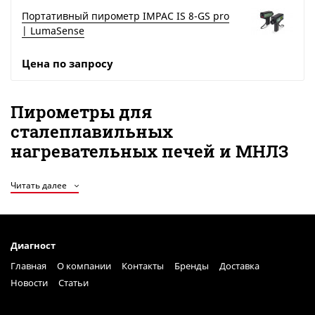
Портативный пирометр IMPAC IS 8-GS pro
| LumaSense
Цена по запросу
Пирометры для
сталеплавильных
нагревательных печей и МНЛЗ
В металлургической промышленности точность измерения
Читать далее
температуры — ключ к качеству продукции и
эффективности производства. Компания "Диагност"
предлагает современные пирометры, разработанные
специально для сталеплавильных нагревательных печей и
Диагност
машин непрерывного литья заготовок (МНЛЗ). Наши
Главная
О компании
Контакты
Бренды
Доставка
приборы обеспечивают надежный контроль температуры
Новости
Статьи
в самых сложных условиях, помогая оптимизировать
процессы и снизить затраты.