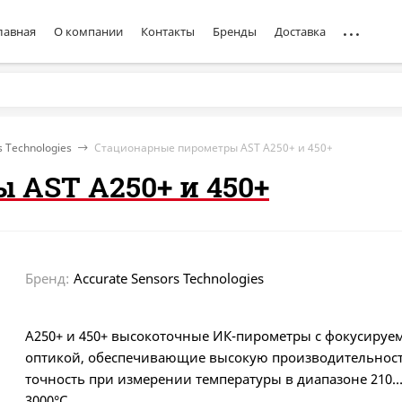
лавная
О компании
Контакты
Бренды
Доставка
s Technologies
Стационарные пирометры AST A250+ и 450+
 AST A250+ и 450+
Бренд:
Accurate Sensors Technologies
A250+ и 450+ высокоточные ИК-пирометры с фокусируе
оптикой, обеспечивающие высокую производительност
точность при измерении температуры в диапазоне 210
3000°C