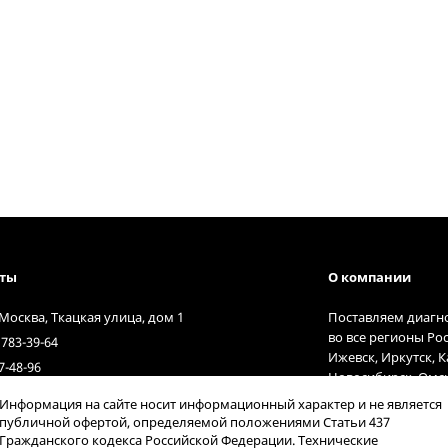
кты
О компании
 Москва, Ткацкая улица, дом 1
Поставляем диагн
во все регионы Ро
 783-39-64
Ижевск, Иркутск, 
7-48-96
Новосибирск, Омск
t@diagnost.ru
Тольятти, Тюмень,
Информация на сайте носит информационный характер и не является
9:00 до 17:00
курьерские службы
публичной офертой, определяемой положениями Статьи 437
Гражданского кодекса Российской Федерации. Технические