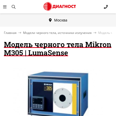
Москва
Главная
Модели черного тела, источники излучения
Модель чер
Модель черного тела Mikron
M305 | LumaSense