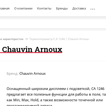
лавная
О компании
Контакты
Бренды
Доставка
и характеристик
Термогигрометр C.A 1246 | Chauvin Arnoux
| Chauvin Arnoux
Бренд:
Chauvin Arnoux
Оснащенный широким дисплеем с подсветкой, CA 1246
предлагает все полезные функции для работы в поле, т
как Min, Max, Hold, а также возможности точечной или
программируемой записи.