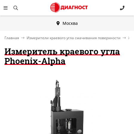
Москва
Главная
Измерители краевого угла смачивания поверхности
Изм
Измеритель краевого угла
Phoenix-Alpha