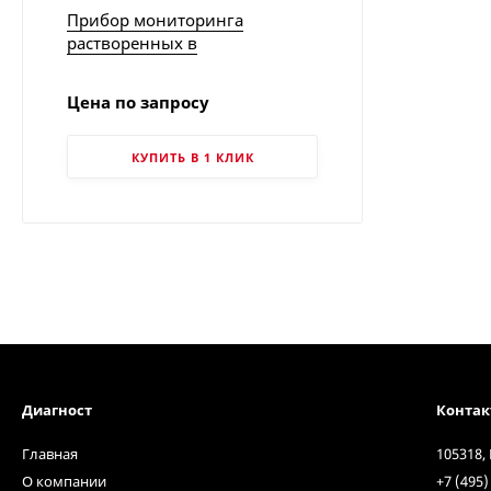
Прибор мониторинга
растворенных в
трансформаторном масле
газов Calisto (Водород-вода) |
Цена по запросу
Morgan Schaffer
КУПИТЬ В 1 КЛИК
Диагност
Конта
Главная
105318,
О компании
+7 (495)