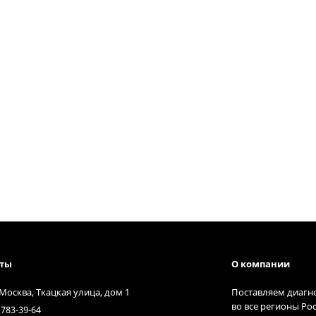
кты
О компании
 Москва, Ткацкая улица, дом 1
Поставляем диагн
во все регионы Ро
 783-39-64