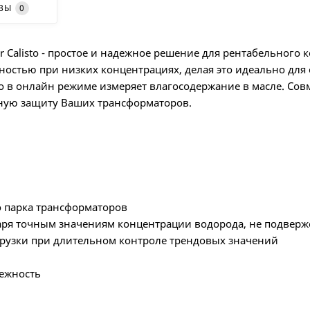
ВЫ
0
r Calisto - простое и надежное решение для рентабельног
ностью при низких концентрациях, делая это идеально д
o в онлайн режиме измеряет влагосодержание в масле. Сов
ьную защиту Ваших трансформаторов.
 парка трансформаторов
аря точным значениям концентрации водорода, не подвер
грузки при длительном контроле трендовых значений
дежность