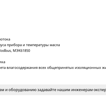
потока
уса прибора и температуры масла
Modbus, МЭК61850
ика
чета влагосодержания всех общепринятых изоляционных ж
м и оборудованию задавайте нашим инженерам-эксперт