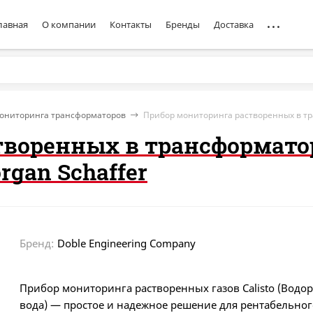
лавная
О компании
Контакты
Бренды
Доставка
ониторинга трансформаторов
Прибор мониторинга растворенных в тра
творенных в трансформато
organ Schaffer
Бренд:
Doble Engineering Company
Прибор мониторинга растворенных газов Calisto (Водор
вода) — простое и надежное решение для рентабельно