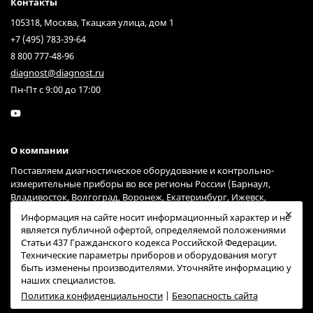
Контакты
105318, Москва, Ткацкая улица, дом 1
+7 (495) 783-39-64
8 800 777-48-96
diagnost@diagnost.ru
Пн-Пт с 9:00 до 17:00
О компании
Поставляем диагностическое оборудование и контрольно-
измерительные приборы во все регионы России (Барнаул,
Владивосток, Волгоград, Воронеж, Екатеринбург, Ижевск,
Иркутск, Казань, Краснодар, Красноярск, Москва, Нижний
Информация на сайте носит информационный характер и не
Новгород, Новосибирск, Омск, Пермь, Ростов-на-Дону, Самара,
является публичной офертой, определяемой положениями
Санкт-Петербург, Саратов, Тольятти, Тюмень, Ульяновск, Уфа,
Статьи 437 Гражданского кодекса Российской Федерации.
Хабаровск, Челябинск, Ярославль) через курьерские службы
Технические параметры приборов и оборудования могут
Гарантпост и СДЭК (возможна доставка и через другие сервисы).
быть изменены производителями. Уточняйте информацию у
наших специалистов.
Политика конфиденциальности
|
Безопасность сайта