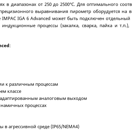
ях в диапазонах от 250 до 2500°C. Для оптимального соо
я прецизионного выравнивания пирометр оборудуется на
e IMPAC IGA 6 Advanced может быть подключен отдельный
индукционные процессы (закалка, сварка, пайка и т.п.),
nced
:
ии к различным процессам
ем классе
с адаптированным аналоговым выходом
динамичных процессах
 в агрессивной среде (IP65/NEMA4)