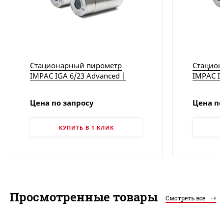
Стационарный пирометр
Стацио
IMPAC IGA 6/23 Advanced |
IMPAC I
LumaSense
LumaSe
версия
Цена по запросу
Цена п
MIKRON
КУПИТЬ В 1 КЛИК
Просмотренные товары
Смотреть все