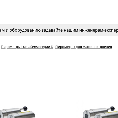
м и оборудованию задавайте нашим инженерам-эксперт
Пирометры LumaSense серии 6
Пирометры для машиностроения