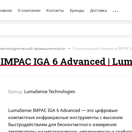
лавная
О компании
Контакты
Бренды
Доставка
 металлургической промышленности
Стационарный пирометр IMPAC IG
MPAC IGA 6 Advanced | Lu
Бренд:
LumaSense Technologies
LumaSense IMPAC IGA 6 Advanced — это цифровые
компактные инфракрасные инструменты с высоким
быстродействием для бесконтактного измерения
температуры на металлических, керамических и графи