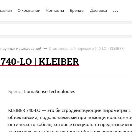
лавная
О компании
Контакты
Бренды
Доставка
 научных исследований
Стационарный пирометр 740-LO | KLEIBER
40-LO | KLEIBER
Бренд:
LumaSense Technologies
KLEIBER 740-LO — это быстродействующие пирометры c
объективами, подключаемыми при помощи волоконно
оптического кабеля, которые специально предназначе
для использования в различных областях промышленн