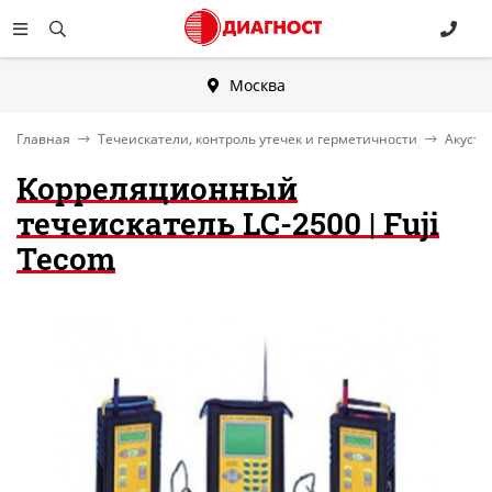
Москва
Главная
Течеискатели, контроль утечек и герметичности
Акусти
Корреляционный
течеискатель LC-2500 | Fuji
Tecom