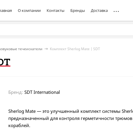
лавная
О компании
Контакты
Бренды
Доставка
азвуковые течеискатели
Комплект Sherlog Mate | SDT
SDT
Бренд:
SDT International
Sherlog Mate — это улучшенный комплект системы Sherl
предназначенный для контроля герметичности трюмов
кораблей.