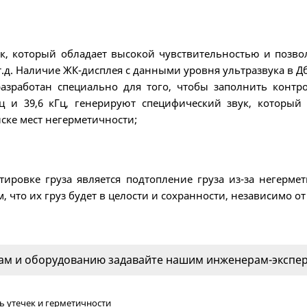
ик, который обладает высокой чувствительностью и позв
.д. Наличие ЖК-дисплея с данными уровня ультразвука в Дбм
 разработан специально для того, чтобы заполнить конт
Гц и 39,6 кГц, генерируют специфический звук, которы
ске мест негерметичности;
ировке груза является подтопление груза из-за негермет
 что их груз будет в целости и сохранности, независимо о
м и оборудованию задавайте нашим инженерам-эксперт
ь утечек и герметичности