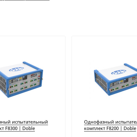
зный испытательный
Однофазный испытат
т F8300 | Doble
комплект F8200 | Doble
ring
Engineering