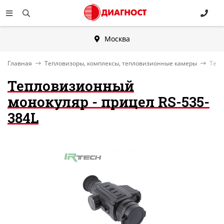
Москва
Главная
Тепловизоры, комплексы, тепловизионные камеры
Тепл
Тепловизионный
монокуляр - прицел RS-535-
384L