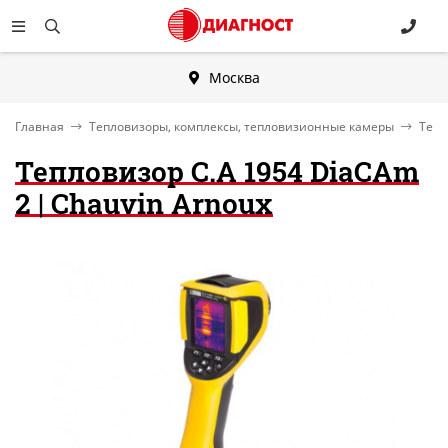
Москва
Главная
Тепловизоры, комплексы, тепловизионные камеры
Тепл
Тепловизор C.A 1954 DiaCAm
2 | Chauvin Arnoux