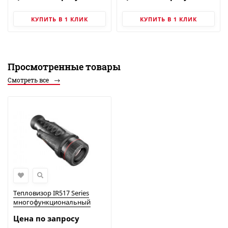
Китайские тепловизоры
Китайские тепловизоры
КУПИТЬ В 1 КЛИК
КУПИТЬ В 1 КЛИК
Просмотренные товары
Смотреть все
Тепловизор IR517 Series
многофункциональный
портативный
Цена по запросу
термоконтроль | Китайские