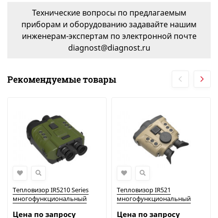
Технические вопросы по предлагаемым
приборам и оборудованию задавайте нашим
инженерам-экспертам по электронной почте
diagnost@diagnost.ru
Рекомендуемые товары
Тепловизор IR5210 Series
Тепловизор IR521
многофункциональный
многофункциональный
портативный охлаждаемый
неохлаждаемый
Цена по запросу
Цена по запросу
бинокль с охлаждением |
портативный бинокль |