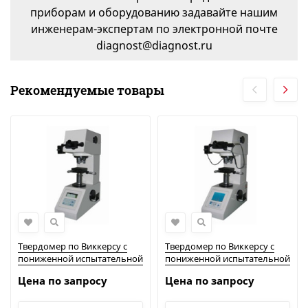
приборам и оборудованию задавайте нашим
инженерам-экспертам по электронной почте
diagnost@diagnost.ru
Рекомендуемые товары
Твердомер по Виккерсу с
Твердомер по Виккерсу с
пониженной испытательной
пониженной испытательной
нагрузкой и цифровым
нагрузкой, модель 200HVS-5
Цена по запросу
Цена по запросу
дисплеем, модель 200HV-5