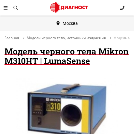
Москва
Главная
Модели черного тела, источники излучения
Модель чер
Модель черного тела Mikron
M310HT | LumaSense